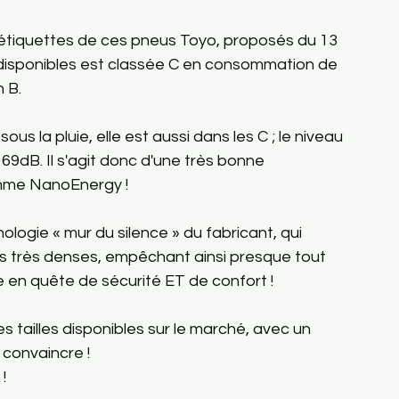
 étiquettes de ces pneus Toyo
, proposés du 13 
 disponibles est classée C en consommation de 
n B.
us la pluie, elle est aussi dans les C ; le niveau 
 69dB. Il s'agit donc d'une très bonne 
mme NanoEnergy !  
ologie « mur du silence » du fabricant, qui 
res très denses, empêchant ainsi presque tout 
e en quête de sécurité ET de confort !  
s tailles disponibles sur le marché, avec un 
 convaincre ! 
  