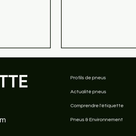
TTE
Profils de pneus
Actualité pneus
Comprendre l'étiquette
act TS 860 S :
AllSeasonContact le pne
eu hiver
4 saisons de Continental
om
l
Pneus & Environnement