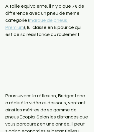
À taille équivalente, il n'y a que 7€ de 
différence avec un pneu de même 
catégorie (
marque de pneus 
Premium
), lui classé en E pour ce qui 
est de sa résistance au roulement.   
Poursuivons la réflexion, Bridgestone 
a réalisé la vidéo ci-dessous, vantant 
ainsi les mérites de sa gamme de 
pneus Ecopia. Selon les distances que 
vous parcourez en une année, il peut 
s'agir d'économies substantielles !