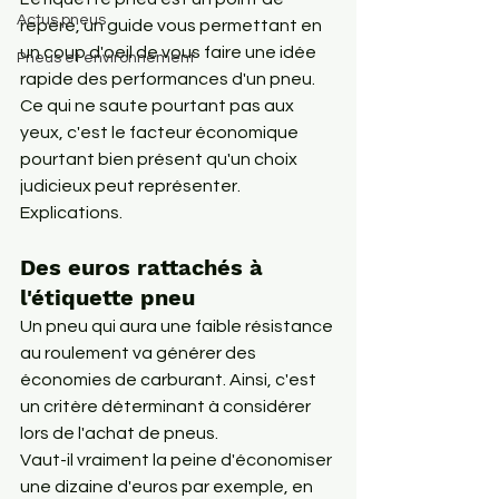
Actus pneus
repère, un guide vous permettant en 
un coup d'oeil de vous faire une idée 
Pneus et environnement
rapide des performances d'un pneu.

Ce qui ne saute pourtant pas aux 
yeux, c'est le facteur économique 
pourtant bien présent qu'un choix 
judicieux peut représenter. 
Explications.
Des euros rattachés à 
l'étiquette pneu
Un pneu qui aura une faible résistance 
au roulement va générer des 
économies de carburant. Ainsi, c'est 
un critère déterminant à considérer 
lors de l'
achat de pneus
.

Vaut-il vraiment la peine d'économiser 
une dizaine d'euros par exemple, en 