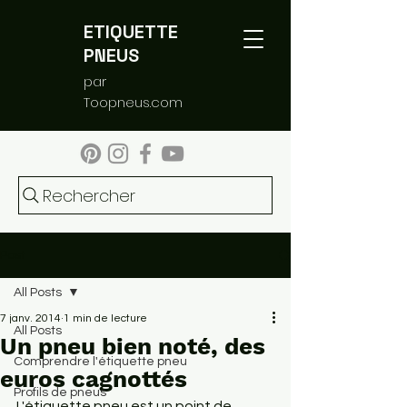
ETIQUETTE
PNEUS
par
Toopneus.com
Rechercher
Post
All Posts
7 janv. 2014
1 min de lecture
All Posts
Un pneu bien noté, des
Comprendre l'étiquette pneu
euros cagnottés
Profils de pneus
L'étiquette pneu est un point de 