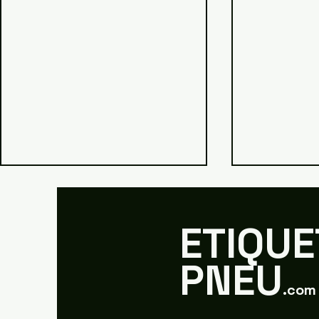
ETIQUE
PNEU
.com
Michelin Primacy 4 :
Wintercont