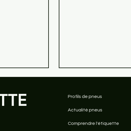
TTE
Profils de pneus
Actualité pneus
Comprendre l'étiquette
act TS 860 S :
AllSeasonContact le pne