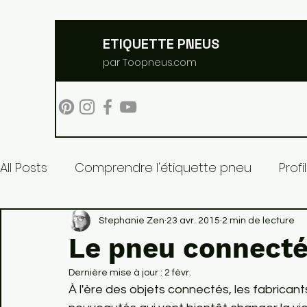
ETIQUETTE PNEUS
par Toopneus.com
All Posts
Comprendre l'étiquette pneu
Prof
Pneus et environnement
Stephanie Zen
23 avr. 2015
2 min de lecture
Le pneu connect
Dernière mise à jour :
2 févr.
À l'ère des objets connectés, les fabrican