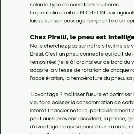
selon le type de conditions routières.

Le petit clin d’œil de MICHELIN aux agricul
laisse sur son passage l'empreinte d'un épi
Chez Pirelli, le pneu est intellig
Ne le cherchez pas sur notre site, il ne s
Brésil. C'est un pneu connecté qui jouit de 
temps réel (relié à l'ordinateur de bord du 
adapte la vitesse de rotation de chaque roue
l’accélération, la température du pneu, sa 
 L'avantage ? maîtriser l'usure et optimiser l'utilisation du pneu pour allonger sa durée de 
vie, faire baisser la consommation de carb
intérêt financier notoire, particulièrement 
peut aussi prévenir l'accident, la panne, g
d'avantage ce qui se passe sur la route, sel