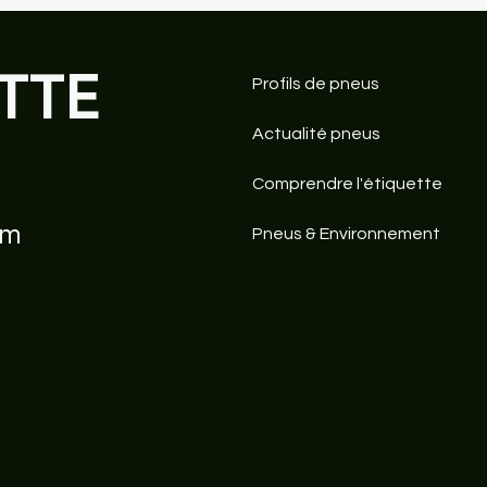
TTE
Profils de pneus
Actualité pneus
Comprendre l'étiquette
 la rentrée
Yokohama Advan Fleva
e pneu 4 saisons
V701 : un pneu vert UHP
om
Pneus & Environnement