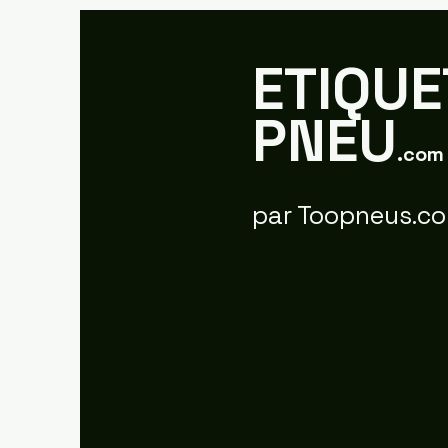
ETIQUE
PNEU
.com
Découvrez les pneus
Le pneu de
Hankook : Qualité et
scolaire, l
par Toopneus.c
performance à petit prix