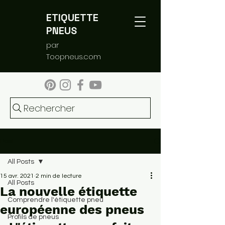
ETIQUETTE
PNEUS
par
Toopneus.com
Rechercher
Post
All Posts
15 avr. 2021
2 min de lecture
All Posts
La nouvelle étiquette
Comprendre l'étiquette pneu
européenne des pneus
Profils de pneus