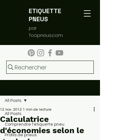
ETIQUETTE
PNEUS
par
Toopneus.com
Rechercher
Post
All Posts
12 nov. 2012
1 min de lecture
All Posts
Calculatrice
Comprendre l'étiquette pneu
d'économies selon le
Profils de pneus