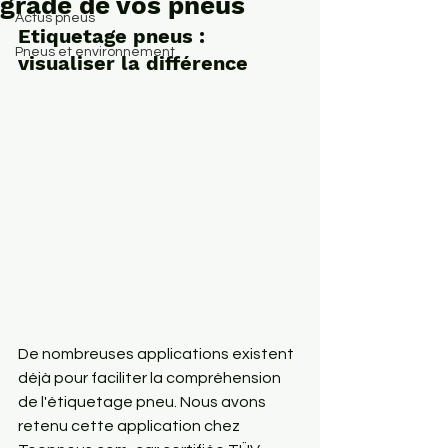
grade de vos pneus
Actus pneus
Etiquetage pneus : 
Pneus et environnement
visualiser la différence
De nombreuses applications existent 
déjà pour faciliter la compréhension 
de l'étiquetage pneu. Nous avons 
retenu cette application chez 