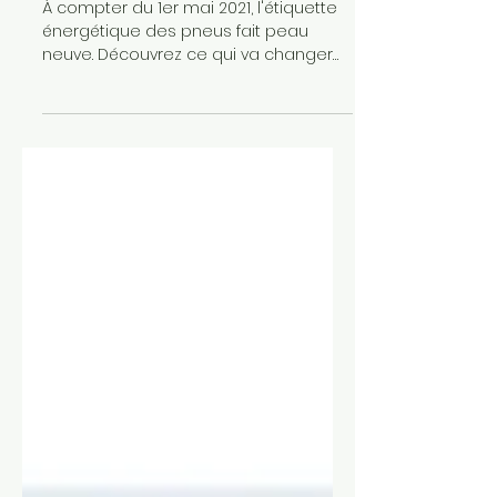
La nouvelle étiquette
européenne des pneus
À compter du 1er mai 2021, l'étiquette
énergétique des pneus fait peau
neuve. Découvrez ce qui va changer
et en quoi cela va changer votre
façon de choisir vos pneus