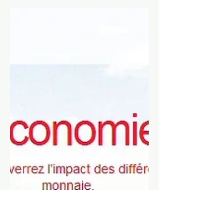
Stephanie Zen
16 déc. 2013
2 min de lecture
Etiquette pneu, où te
caches-tu ?
Et si nous commencions la semaine
par un retour sur l'implication de
Toopneus dans la mise en place de
l'étiquette pneu, depuis novembre
2012 ? Rendre l'information disponible
ou informer ? Il y a en effet une
immense différence entre le fait de ne
pas cacher des données, de les
rendre publiques et le fait de les
diffuser. Et les manufacturiers de
pneus de qualité ont joué le jeu de la
transparence, prenant de
nombreuses initiatives terrain pour
former les revendeurs et les s