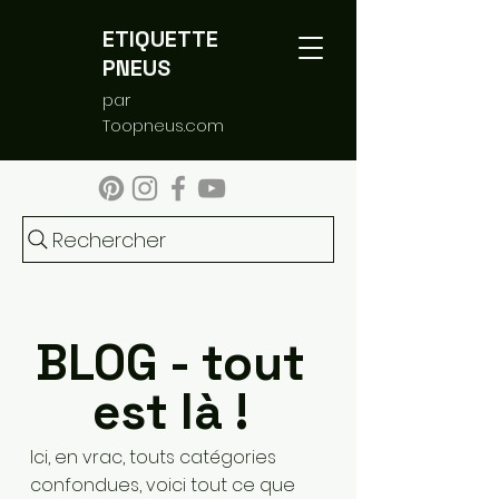
ETIQUETTE
PNEUS
par
Toopneus.com
Rechercher
BLOG - tout
est là !
Ici, en vrac, touts catégories
confondues, voici tout ce que