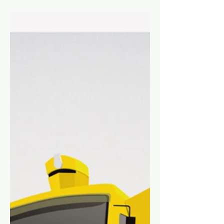
Et l'étiquette pneu, alors
?
Les internautes disent OSEF pour On
S'En Fout ... Vous vous demandez
sûrement où l'on veut en venir, n'est-
ce pas ? En fait, c'est une question
que nos équipes se sont posées à la
lecture, cette semaine, d'un
communiqué indiquant que
désormais, certains véhicules français
seraient équipés de série de pneus
chinois dont l'étiquette - pour la
plupart des tailles - fait frémir, surtout
du côté consommation de carburant !
Et l'étiquette pneu, alors ? Est-ce un
facteur considér