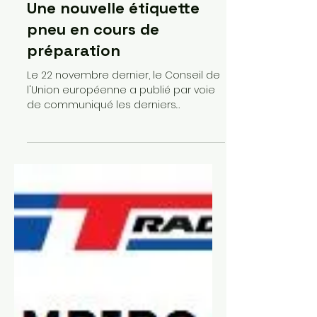
Stephanie Zen
27 nov. 2019
2 min de lecture
Une nouvelle étiquette
pneu en cours de
préparation
Le 22 novembre dernier, le Conseil de
l'Union européenne a publié par voie
de communiqué les derniers
développements concernant une
nouvelle étiquette pneu. Voici un
résumé de ces changements ainsi
que quelques aides visuelles, en
attendant la mise en place de ces
améliorations. Ce qui va changer : son
champ d'application : dès sa mise en
place, les pneus rechapés seront